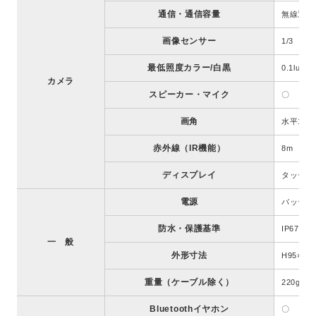
通信・通信容量
無線通信
画像センサー
1/3 CM
最低照度カラー/白黒
0.1lux@
カメラ
スピーカー・マイク
〇
画角
水平129°
赤外線（IR機能）
8m
ディスプレイ
タッチパ
電源
バッテリー
防水・保護基準
IP67相当
一 般
外形寸法
H95×W6
重量（ケーブル除く）
220g
Bluetoothイヤホン
〇