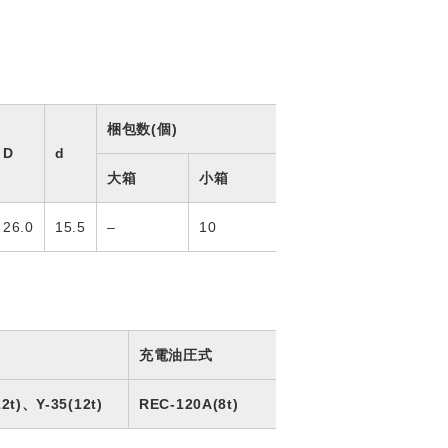
梱包数(個)
D
d
大箱
小箱
26.0
15.5
–
10
充電油圧式
2t)、Y-35(12t)
REC-120A(8t)