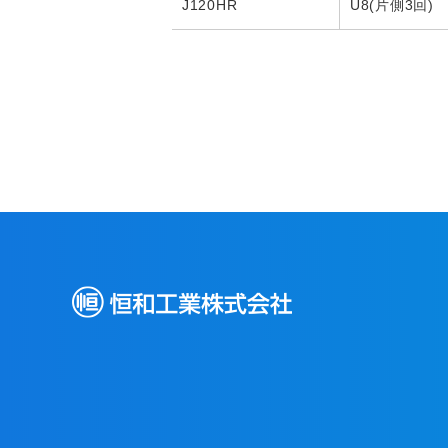
J120HR
U8(片側3回)