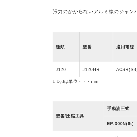
張力のかからないアルミ線のジャン
種類
型番
適用電線
J120
J120HR
ACSR(SB
L,D,dは単位・・・mm
手動油圧式
型番/圧縮工具
EP-300N(8t)