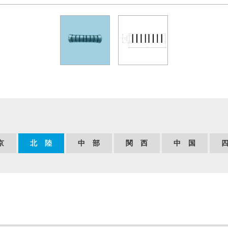
京
北 陸
中 部
関 西
中 国