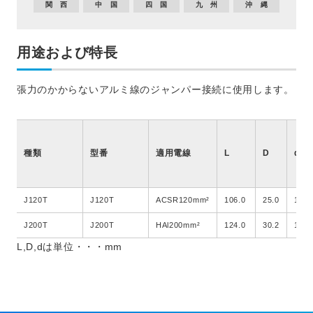
関 西
中 国
四 国
九 州
沖 縄
用途および特長
張力のかからないアルミ線のジャンパー接続に使用します。
種類
型番
適用電線
L
D
d
J120T
J120T
ACSR120mm²
106.0
25.0
15.5
J200T
J200T
HAl200mm²
124.0
30.2
19.4
L,D,dは単位・・・mm