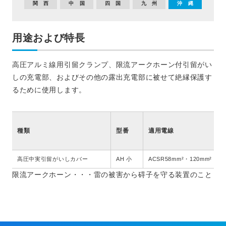
関 西
中 国
四 国
九 州
沖 縄
用途および特長
高圧アルミ線用引留クランプ、限流アークホーン付引留がい
しの充電部、およびその他の露出充電部に被せて絶縁保護す
るために使用します。
種類
型番
適用電線
高圧中実引留がいしカバー
AH 小
ACSR58mm²・120mm²・HA
限流アークホーン・・・雷の被害から碍子を守る装置のこと