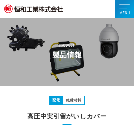
PRODUCT
製品情報
配電
絶縁材料
高圧中実引留がいしカバー