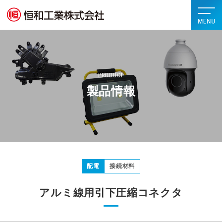
PRODUCT
製品情報
配電
接続材料
アルミ線用引下圧縮コネクタ