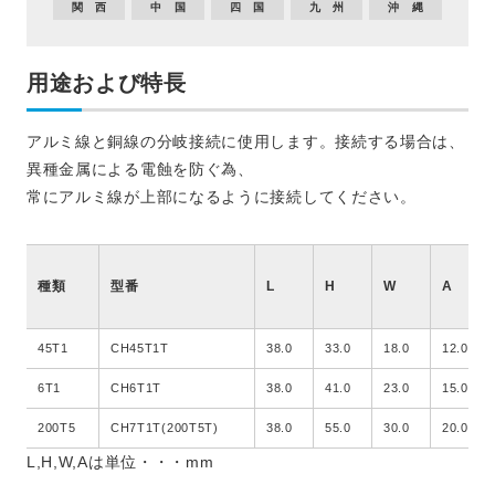
関 西
中 国
四 国
九 州
沖 縄
用途および特長
アルミ線と銅線の分岐接続に使用します。接続する場合は、
異種金属による電蝕を防ぐ為、
常にアルミ線が上部になるように接続してください。
種類
型番
L
H
W
A
45T1
CH45T1T
38.0
33.0
18.0
12.0
6T1
CH6T1T
38.0
41.0
23.0
15.0
200T5
CH7T1T(200T5T)
38.0
55.0
30.0
20.0
L,H,W,Aは単位・・・mm