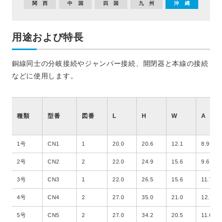
関 西
中 国
四 国
九 州
沖 縄
用途および特長
銅線同士の分岐接続やジャンパー接続、開閉器と本線の接続
などに使用します。
種類
型番
図番
L
H
W
A
1号
CN1
1
20.0
20.6
12.1
8.9
2号
CN2
2
22.0
24.9
15.6
9.6
3号
CN3
1
22.0
26.5
15.6
11.7
4号
CN4
2
27.0
35.0
21.0
12.7
5号
CN5
2
27.0
34.2
20.5
11.6