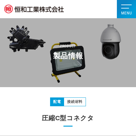
PRODUCT
製品情報
配電
接続材料
圧縮C型コネクタ