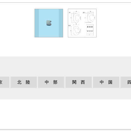
京
北 陸
中 部
関 西
中 国