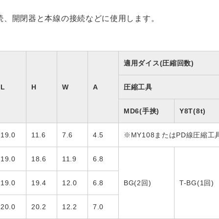
続、開閉器と本線の接続などに使用します。
適用ダイス(圧縮回数)
L
H
W
A
圧縮工具
MD6(手挟)
Y8T(8t)
19.0
11.6
7.6
4.5
※MY108またはPD線圧縮工
19.0
18.6
11.9
6.8
19.0
19.4
12.0
6.8
BG(2回)
T-BG(1回)
20.0
20.2
12.2
7.0