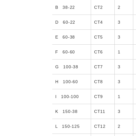
B 38-22
CT2
2
D 60-22
CT4
3
E 60-38
CT5
3
F 60-60
CT6
1
G 100-38
CT7
3
H 100-60
CT8
3
I 100-100
CT9
1
K 150-38
CT11
3
L 150-125
CT12
2