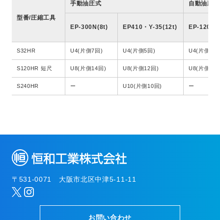
手動油圧式
自動油圧式
型番/圧縮工具
EP-300N(8t)
EP410・Y-35(12t)
EP-120N(8
S32HR
U4(片側7回)
U4(片側5回)
U4(片側7回
S120HR 短尺
U8(片側14回)
U8(片側12回)
U8(片側14
S240HR
ー
U10(片側10回)
ー
〒531-0071 大阪市北区中津5-11-11
お問い合わせ