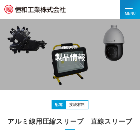
PRODUCT
製品情報
配電
接続材料
アルミ線用圧縮スリーブ 直線スリーブ