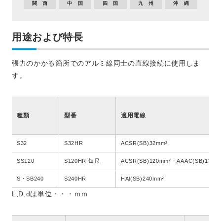
関 西
中 国
四 国
九 州
沖 縄
用途および特長
張力のかかる箇所でのアルミ線同士の直線接続に使用しま
す。
種類
型番
適用電線
S32
S32HR
ACSR(SB)32mm²
SS120
S120HR 短尺
ACSR(SB)120mm²・AAAC(SB)130m
S・SB240
S240HR
HAl(SB)240mm²
L,D,dは単位・・・ｍｍ