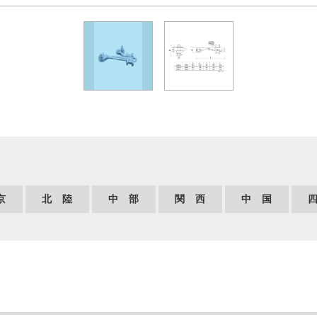
京
北 陸
中 部
関 西
中 国