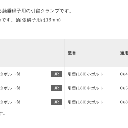
る懸垂碍子用の引留クランプです。
です。(耐張碍子用は13mm)
型番
適
タボルト付
JR
引留(180)小ボルト
Cu
タボルト付
JR
引留(180)中ボルト
Cu
タボルト付
JR
引留(180)大ボルト
Cu
す。