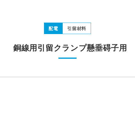
配電
引留材料
銅線用引留クランプ懸垂碍子用