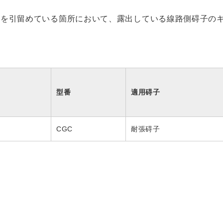
線を引留めている箇所において、露出している線路側碍子の
型番
適用碍子
CGC
耐張碍子