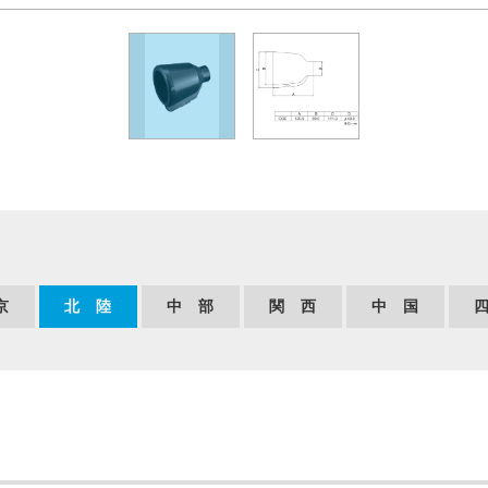
京
北 陸
中 部
関 西
中 国