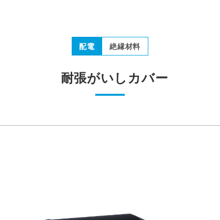
配電
絶縁材料
耐張がいしカバー