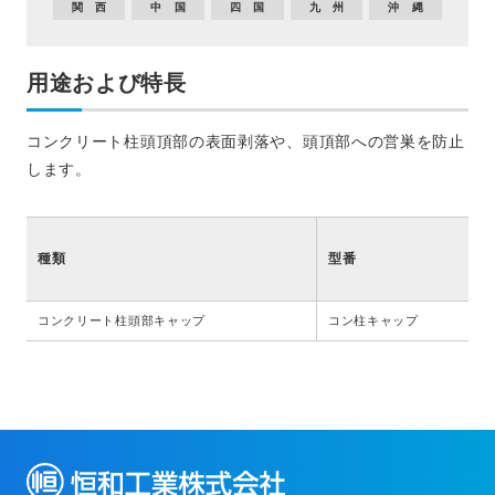
関 西
中 国
四 国
九 州
沖 縄
用途および特長
コンクリート柱頭頂部の表面剥落や、頭頂部への営巣を防止
します。
種類
型番
コンクリート柱頭部キャップ
コン柱キャップ