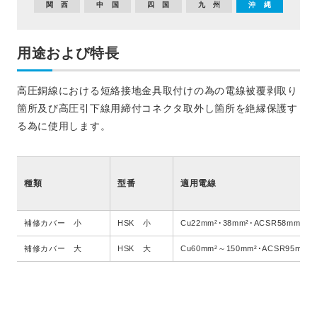
関 西
中 国
四 国
九 州
沖 縄
用途および特長
高圧銅線における短絡接地金具取付けの為の電線被覆剥取り
箇所及び高圧引下線用締付コネクタ取外し箇所を絶縁保護す
る為に使用します。
種類
型番
適用電線
補修カバー 小
HSK 小
Cu22mm²･38mm²･ACSR58mm²
補修カバー 大
HSK 大
Cu60mm²～150mm²･ACSR95mm²･