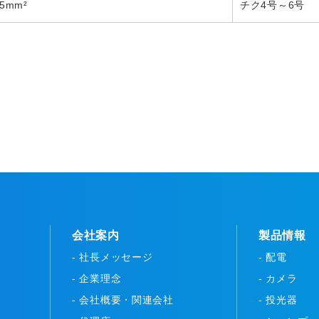
5mm²
チク4号～6号
会社案内
製品情報
- 社長メッセージ
- 配電
- 企業理念
- カメラ
- 会社概要・関連会社
- 投光器