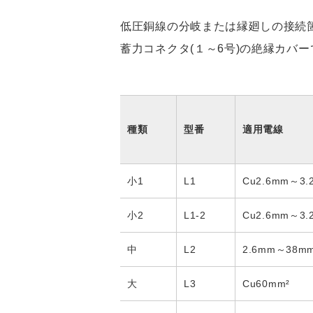
低圧銅線の分岐または縁廻しの接続
蓄力コネクタ(１～6号)の絶縁カバ
種類
型番
適用電線
小1
L1
Cu2.6mm～3.
小2
L1-2
Cu2.6mm～3.
中
L2
2.6mm～38mm
大
L3
Cu60mm²