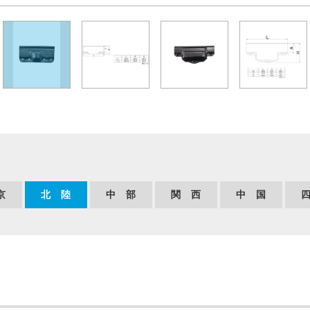
京
北 陸
中 部
関 西
中 国