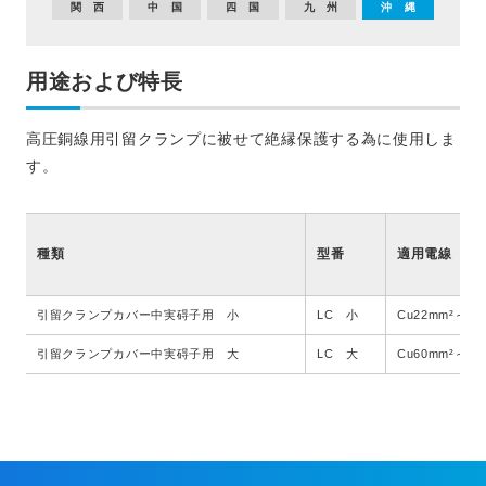
関 西
中 国
四 国
九 州
沖 縄
用途および特長
高圧銅線用引留クランプに被せて絶縁保護する為に使用しま
す。
種類
型番
適用電線
引留クランプカバー中実碍子用 小
LC 小
Cu22mm²～38
引留クランプカバー中実碍子用 大
LC 大
Cu60mm²～15