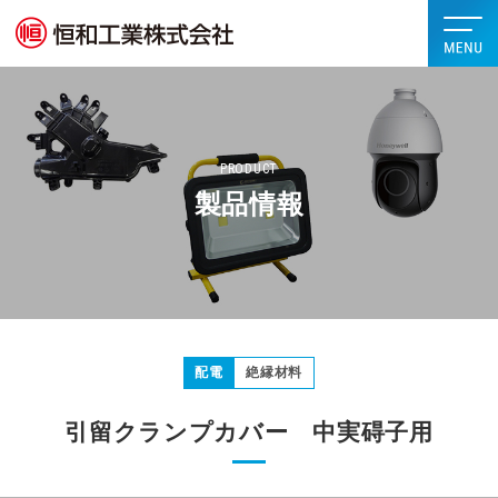
PRODUCT
製品情報
配電
絶縁材料
引留クランプカバー 中実碍子用