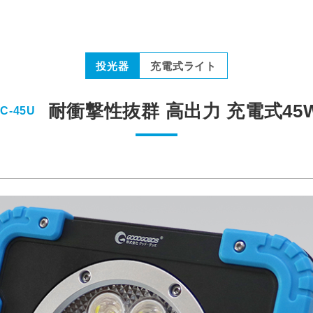
投光器
充電式ライト
耐衝撃性抜群 高出力 充電式45
C-45U