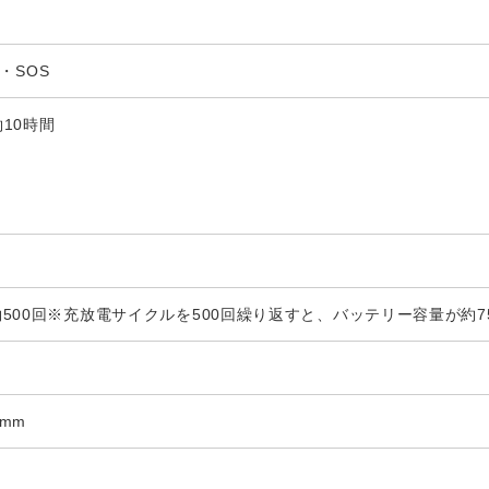
W・SOS
約10時間
500回※充放電サイクルを500回繰り返すと、バッテリー容量が約7
2mm