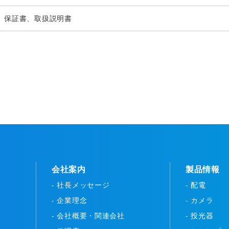
、保証書、取扱説明書
会社案内
製品情報
- 社長メッセージ
- 配電
- 企業理念
- カメラ
- 会社概要・関連会社
- 投光器