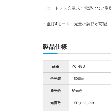
・コードレス充電式：電源のない場
・点灯4モード：光量の調節が可能
製品仕様
品番
YC-45U
全光束
4500lm
発光色
昼光色
光源数
LEDチップ×9